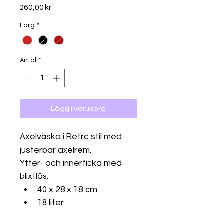
Pris
260,00 kr
Färg
*
Antal
*
Lägg i varukorg
Axelväska i Retro stil med 
justerbar axelrem.
Ytter- och innerficka med 
blixtlås.
40 x 28 x 18 cm
18 liter