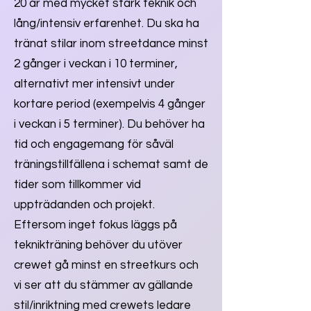
20 år med mycket stark teknik och
lång/intensiv erfarenhet. Du ska ha
tränat stilar inom streetdance minst
2 gånger i veckan i 10 terminer,
alternativt mer intensivt under
kortare period (exempelvis 4 gånger
i veckan i 5 terminer). Du behöver ha
tid och engagemang för såväl
träningstillfällena i schemat samt de
tider som tillkommer vid
uppträdanden och projekt.
Eftersom inget fokus läggs på
teknikträning behöver du utöver
crewet gå minst en streetkurs och
vi ser att du stämmer av gällande
stil/inriktning med crewets ledare