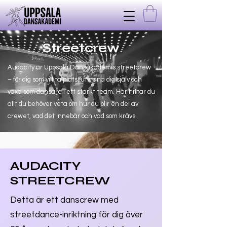
Streetcrew
Audacity är Uppsala Dansakademis streetcrew
– för dig som vill ta plats, utmana dig själv och
växa som dansare i ett starkt team. Här hittar du
allt du behöver veta om hur du blir en del av
crewet, vad det innebär och vad som krävs.
AUDACITY
STREETCREW
Detta är ett danscrew med
streetdance-inriktning för dig över