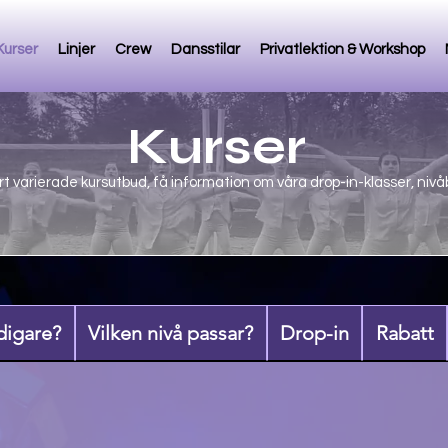
Kurser
Linjer
Crew
Dansstilar
Privatlektion & Workshop
Kurser
t varierade kursutbud, få information om våra drop-in-klasser, niv
idigare?
Vilken nivå passar?
Drop-in
Rabatt