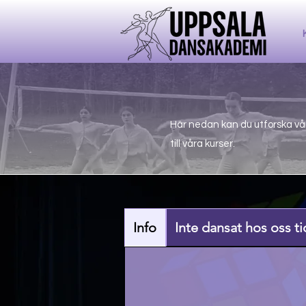
Här nedan kan du utforska vår
till våra kurser.
Info
Inte dansat hos oss t