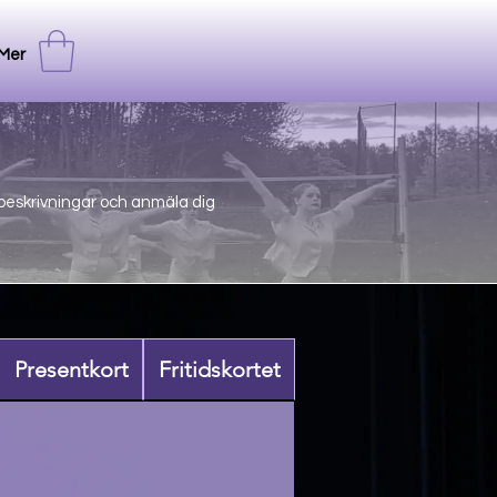
Mer
åbeskrivningar och anmäla dig
Presentkort
Fritidskortet