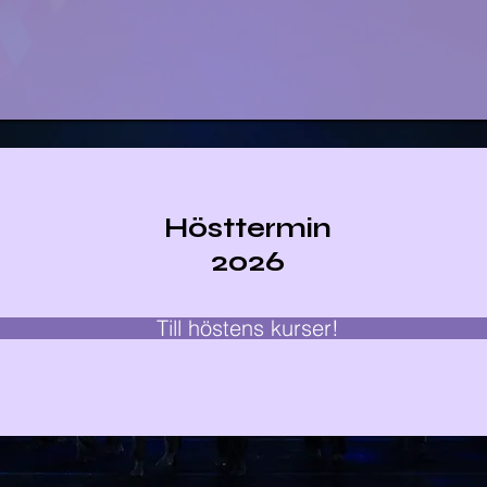
Hösttermin
2026
Till höstens kurser!